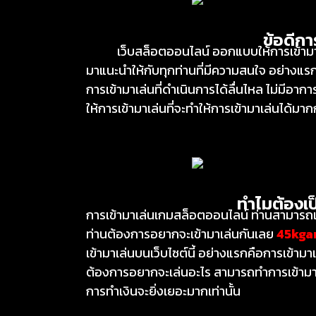
ข้อดีกา
เว็บสล็อตออนไลน์ ออกแบบให้การเข้ามาเล่นอยู
มาแนะนำให้กับทุกท่านที่มีความสนใจ อย่างแรก
การเข้ามาเล่นที่ดำเนินการได้ลื่นไหล ไม่มีอาก
ให้การเข้ามาเล่นที่จะทำให้การเข้ามาเล่นได้มาก
ทำไมต้องเป
การเข้ามาเล่นเกมสล็อตออนไลน์ ท่านสามารถเลื
ท่านต้องการอยากจะเข้ามาเล่นกันเลย
45kga
เข้ามาเล่นบนเว็บไซต์นี้ อย่างแรกคือการเข้ามา
ต้องการอยากจะเล่นอะไร สามารถทำการเข้ามาเล
การทำเงินจะยิ่งเยอะมากเท่านั้น