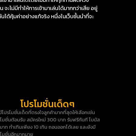
 จะไม่มีทำให้การเข้ามาเล่นได้มากกว่าเสีย อยู่
คุ้มค่าอย่างแท้จริง หนึ่งในเว็บชั้นนำที่จะ
โปรโมชั่นเด็ดๆ
มีโปรโมชั่นเด็ดที่ตรงใจลูกค้ามากที่สุดให้เลือกเช่น
โมชั่นต้อนรับ สมัครใหม่ 300 บาท รับฟรีทันที โบนัส
บาท ทำเทินเพียง 10 เทิน ถอนออกได้เลย และยังมี
โมชั่นอีกมากมาย