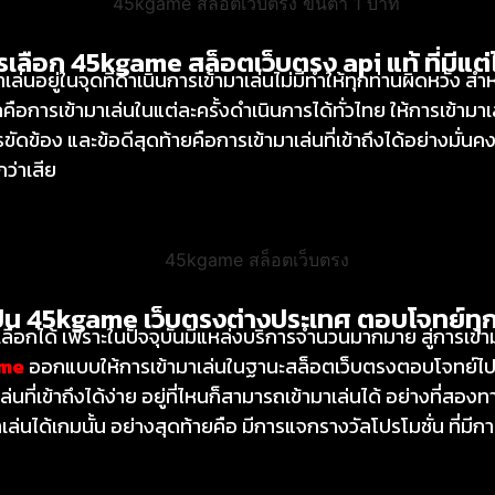
รเลือก 45kgame สล็อตเว็บตรง api แท้ ที่มีแต่ไ
่ในจุดที่ดำเนินการเข้ามาเล่นไม่มีทำให้ทุกท่านผิดหวัง สำหรั
คือการเข้ามาเล่นในแต่ละครั้งดำเนินการได้ทั่วไทย ให้การเข้าม
ารขัดข้อง และข้อดีสุดท้ายคือการเข้ามาเล่นที่เข้าถึงได้อย่างม
กว่าเสีย
็น 45kgame เว็บตรงต่างประเทศ ตอบโจทย์ทุก
อกได้ เพราะในปัจจุบันมีแหล่งบริการจำนวนมากมาย สู่การเข้ามาเล
me
ออกแบบให้การเข้ามาเล่นในฐานะสล็อตเว็บตรงตอบโจทย์ไปสู
เล่นที่เข้าถึงได้ง่าย อยู่ที่ไหนก็สามารถเข้ามาเล่นได้ อย่างที่
่นได้เกมนั้น อย่างสุดท้ายคือ มีการแจกรางวัลโปรโมชั่น ที่ม