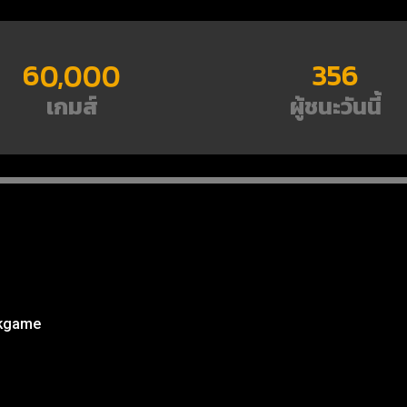
60,000
356
เกมส์
ผู้ชนะวันนี้
5kgame