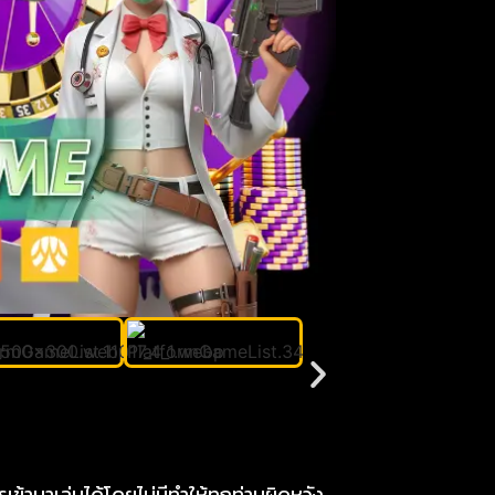
ข้ามาเล่นได้โดยไม่มีทำให้ทุกท่านผิดหวัง